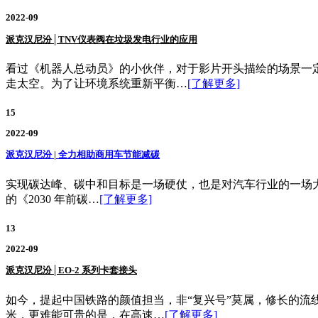
2022-09
派克汉尼汾│TNV仪表阀在垃圾发电行业的应用
看过《机器人总动员》的小伙伴，对于影片开头描绘的场景一定
走太空。为了让环境系统重新平衡…
[了解更多]
15
2022-09
派克汉尼汾 | 全力相助商用车节能减碳
实现碳达峰、碳中和目标是一场硬仗，也是对汽车行业的一场大考
的《2030 年前碳…
[了解更多]
13
2022-09
派克汉尼汾│EO-2 系列卡套接头
如今，提起中国铁路的颜值担当，非“复兴号”莫属，修长的流
米，更难能可贵的是，在高速…
[了解更多]