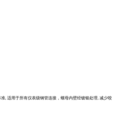
计标准, 适用于所有仪表级钢管连接，螺母内壁经镀银处理, 减少咬